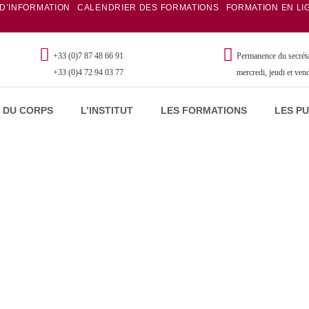
 D’INFORMATION
CALENDRIER DES FORMATIONS
FORMATION EN LI
+33 (0)7 87 48 66 91
Permanence du secrétar
+33 (0)4 72 94 03 77
mercredi, jeudi et ven
 DU CORPS
L’INSTITUT
LES FORMATIONS
LES P