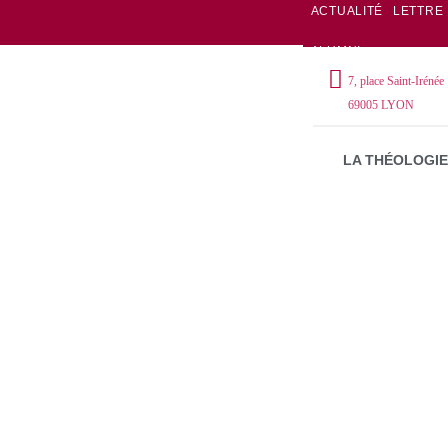
ACTUALITÉ
LETTRE
ALUMNI
7, place Saint-Irénée
69005 LYON
LA THÉOLOGIE