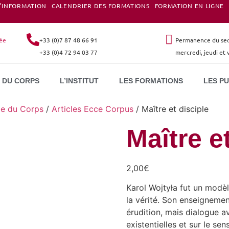
D’INFORMATION
CALENDRIER DES FORMATIONS
FORMATION EN LIGNE
née
+33 (0)7 87 48 66 91
Permanence du secr
+33 (0)4 72 94 03 77
mercredi, jeudi et
 DU CORPS
L’INSTITUT
LES FORMATIONS
LES P
gie du Corps
/
Articles Ecce Corpus
/ Maître et disciple
Maître e
2,00
€
Karol Wojtyła fut un modèl
la vérité. Son enseignemen
érudition, mais dialogue a
existentielles et sur le se