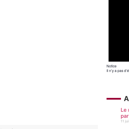
Notice
Il n’y a pas d
A
Le 
pa
11 ju