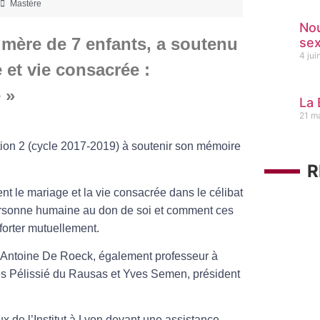
Mastère
Nou
t mère de 7 enfants, a soutenu
sex
4 ju
et vie consacrée :
 »
La 
21 m
ion 2 (cycle 2017-2019) à soutenir son mémoire
R
nt le mariage et la vie consacrée dans le célibat
personne humaine au don de soi et comment ces
forter mutuellement.
ère Antoine De Roeck, également professeur à
nès Pélissié du Rausas et Yves Semen, président
ux de l’Institut à Lyon devant une assistance