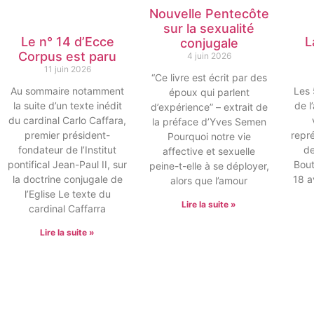
Nouvelle Pentecôte
sur la sexualité
Le n° 14 d’Ecce
L
conjugale
Corpus est paru
4 juin 2026
11 juin 2026
“Ce livre est écrit par des
Au sommaire notamment
Les 
époux qui parlent
la suite d’un texte inédit
de l
d’expérience” – extrait de
du cardinal Carlo Caffara,
la préface d’Yves Semen
premier président-
repré
Pourquoi notre vie
fondateur de l’Institut
de
affective et sexuelle
pontifical Jean-Paul II, sur
Bout
peine-t-elle à se déployer,
la doctrine conjugale de
18 a
alors que l’amour
l’Eglise Le texte du
Lire la suite »
cardinal Caffarra
Lire la suite »