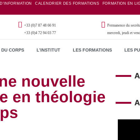
 D’INFORMATION
CALENDRIER DES FORMATIONS
FORMATION EN LI
+33 (0)7 87 48 66 91
Permanence du secrétar
+33 (0)4 72 94 03 77
mercredi, jeudi et ven
 DU CORPS
L’INSTITUT
LES FORMATIONS
LES P
A
une nouvelle
re en théologie
A
rps