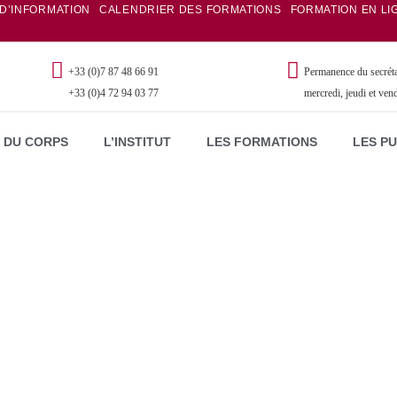
 D’INFORMATION
CALENDRIER DES FORMATIONS
FORMATION EN LI
+33 (0)7 87 48 66 91
Permanence du secrétar
+33 (0)4 72 94 03 77
mercredi, jeudi et ven
 DU CORPS
L’INSTITUT
LES FORMATIONS
LES P