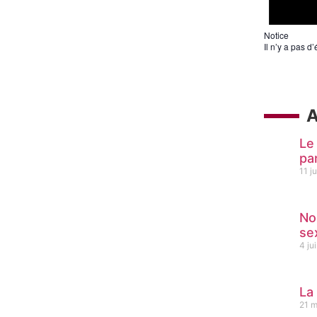
Notice
Il n’y a pas d
Le
pa
11 j
No
se
4 ju
La
21 