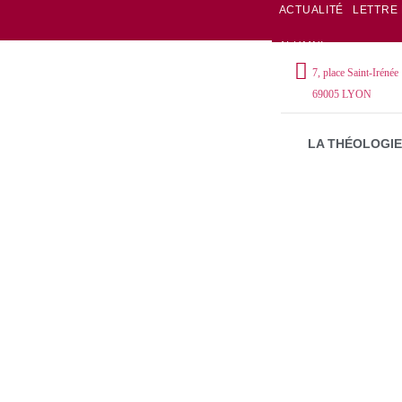
ACTUALITÉ
LETTRE
ALUMNI
7, place Saint-Irénée
69005 LYON
LA THÉOLOGIE