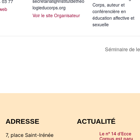
secretariat@institutdetheo
4 03 77
Corps, auteur et
logieducorps.org
 web
conférencière en
Voir le site Organisateur
éducation affective et
sexuelle
Séminaire de le
ADRESSE
ACTUALITÉ
Le n° 14 d’Ecce
7, place Saint-Irénée
Corpus est paru