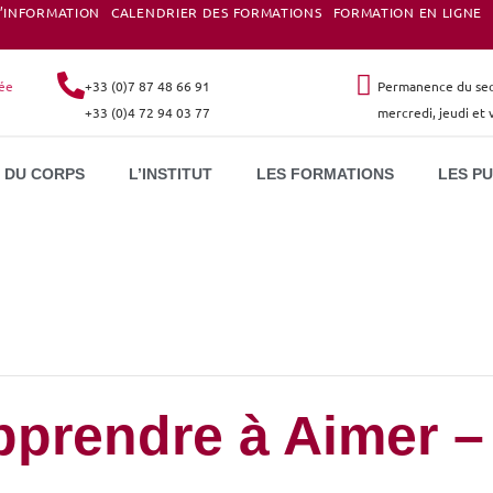
D’INFORMATION
CALENDRIER DES FORMATIONS
FORMATION EN LIGNE
née
+33 (0)7 87 48 66 91
Permanence du secr
+33 (0)4 72 94 03 77
mercredi, jeudi et
 DU CORPS
L’INSTITUT
LES FORMATIONS
LES P
pprendre à Aimer –