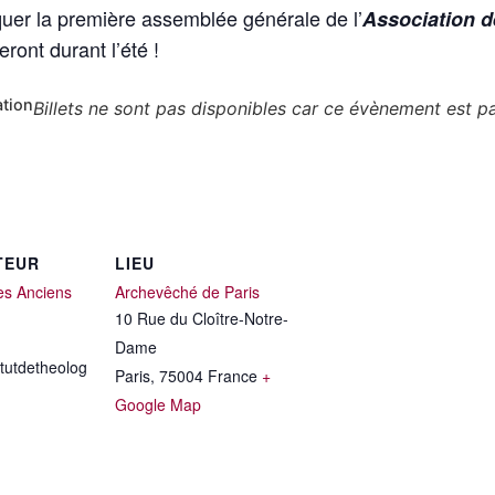
uer la première assemblée générale de l’
Association d
ront durant l’été !
ation
Billets ne sont pas disponibles car ce évènement est p
TEUR
LIEU
es Anciens
Archevêché de Paris
10 Rue du Cloître-Notre-
Dame
tutdetheolog
Paris
,
75004
France
+
Google Map